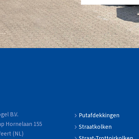
gel B.V.
Putafdekkingen
ap Hornelaan 155
Straatkolken
eert (NL)
Straat-Trottoirkolken