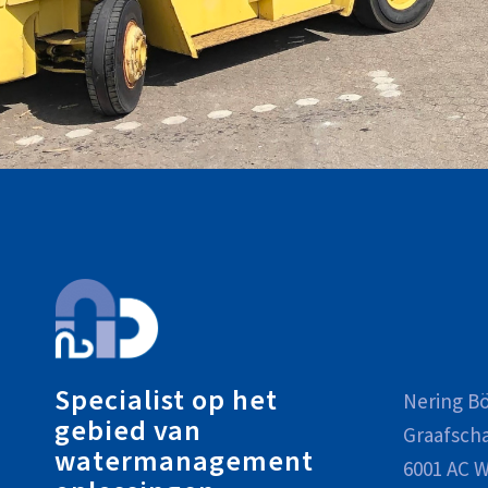
Specialist op het
Nering Bö
gebied van
Graafsch
watermanagement
6001 AC W