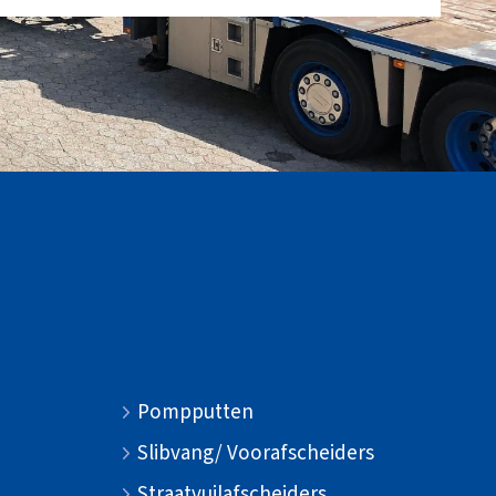
Pompputten
Slibvang/ Voorafscheiders
Straatvuilafscheiders