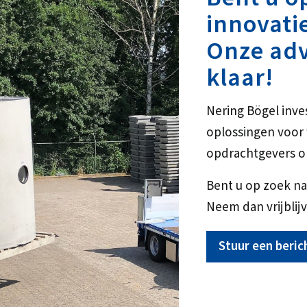
innovati
Onze adv
klaar!
Nering Bögel inve
oplossingen voo
opdrachtgevers o
Bent u op zoek na
Neem dan vrijblijv
Stuur een beric