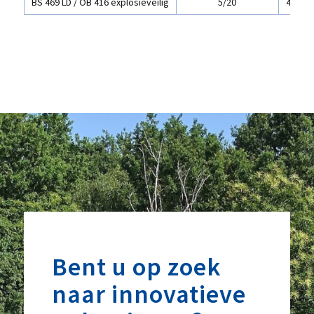
BS 469 LD / OB 416 explosieveilig
5/20
450 x 
Bent u op zoek
naar innovatieve