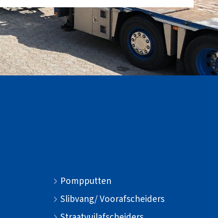
Pompputten
Slibvang/ Voorafscheiders
Straatvuilafscheiders