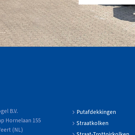
gel B.V.
Putafdekkingen
ap Hornelaan 155
Straatkolken
eert (NL)
Straat-Trottoirkolken