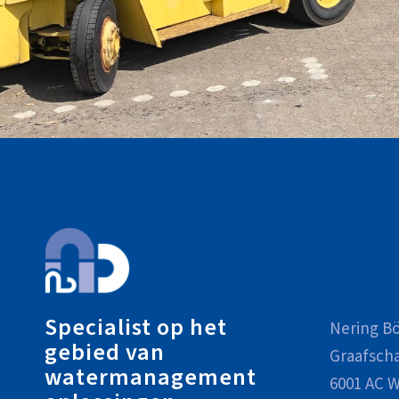
Specialist op het
Nering Bö
gebied van
Graafsch
watermanagement
6001 AC W