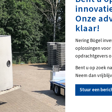
innovati
Onze adv
klaar!
Nering Bögel inve
oplossingen voo
opdrachtgevers o
Bent u op zoek na
Neem dan vrijblijv
Stuur een beric