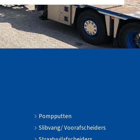
Pompputten
Slibvang/ Voorafscheiders
Straatvuilafscheiders