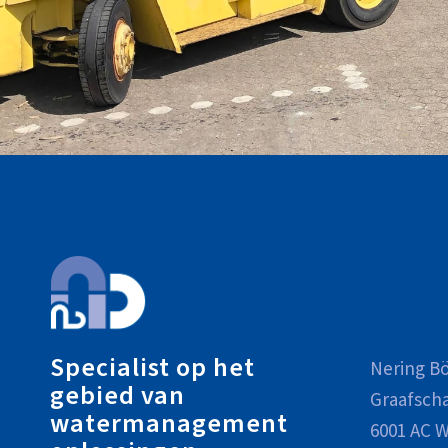
Specialist op het
Nering Bö
gebied van
Graafsch
watermanagement
6001 AC W