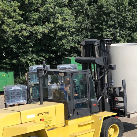
2720 ZV (A15-B125-C250 kN)