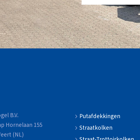
gel B.V.
Putafdekkingen
ap Hornelaan 155
Straatkolken
eert (NL)
Straat-Trottoirkolken