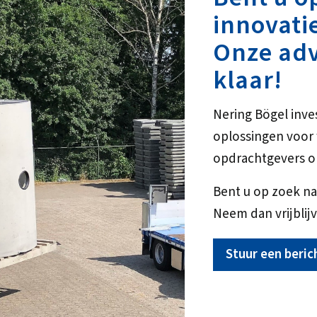
innovati
Onze adv
klaar!
Nering Bögel inve
oplossingen voo
opdrachtgevers o
Bent u op zoek na
Neem dan vrijblijv
Stuur een beric