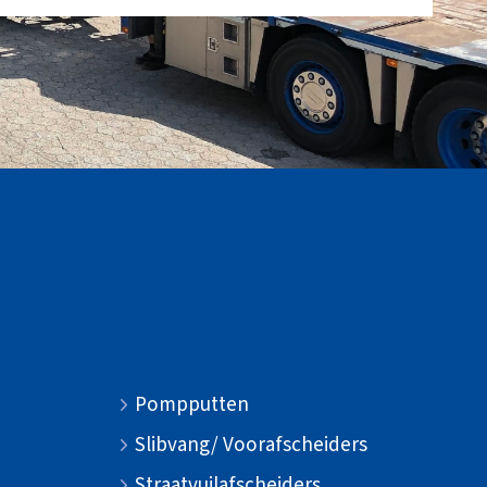
Pompputten
Slibvang/ Voorafscheiders
Straatvuilafscheiders