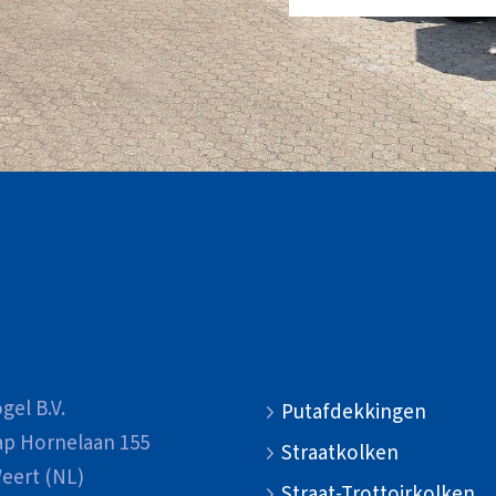
gel B.V.
Putafdekkingen
ap Hornelaan 155
Straatkolken
eert (NL)
Straat-Trottoirkolken