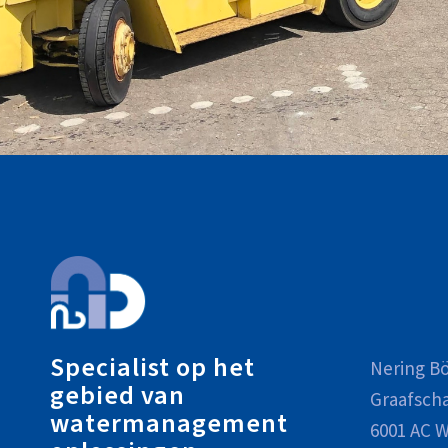
Specialist op het
Nering Bö
gebied van
Graafsch
watermanagement
6001 AC W