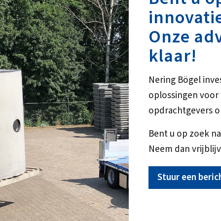
innovati
Onze adv
klaar!
Nering Bögel inve
oplossingen voo
opdrachtgevers o
Bent u op zoek na
Neem dan vrijblijv
Stuur een beric