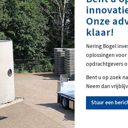
innovati
Onze adv
klaar!
Nering Bögel inve
oplossingen voo
opdrachtgevers o
Bent u op zoek na
Neem dan vrijblijv
Stuur een beric