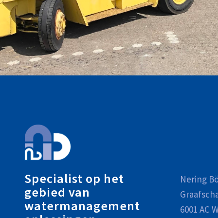
Specialist op het
Nering Bö
gebied van
Graafsch
watermanagement
6001 AC W