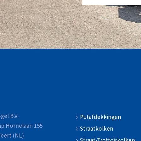
gel B.V.
Putafdekkingen
ap Hornelaan 155
Straatkolken
eert (NL)
Straat-Trottoirkolken