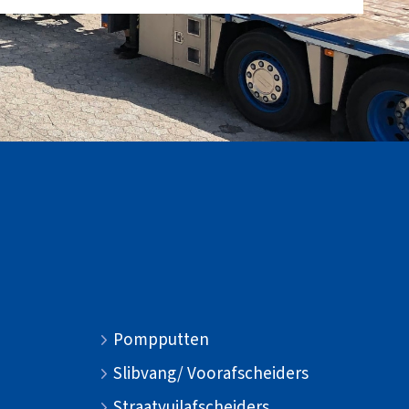
Pompputten
Slibvang/ Voorafscheiders
Straatvuilafscheiders