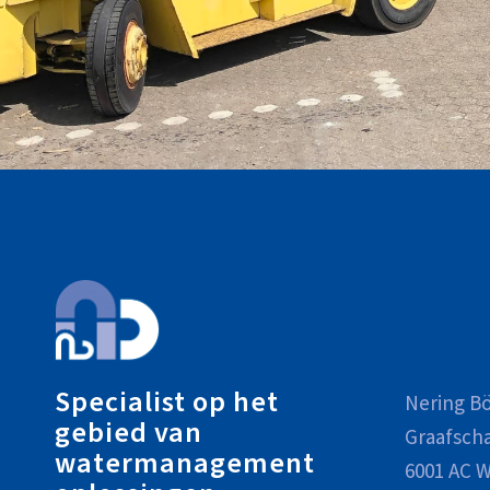
Specialist op het
Nering Bö
gebied van
Graafsch
watermanagement
6001 AC W