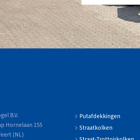
gel B.V.
Putafdekkingen
ap Hornelaan 155
Straatkolken
eert (NL)
Straat-Trottoirkolken