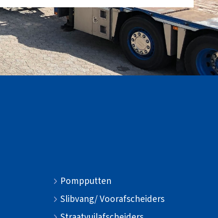
Pompputten
Slibvang/ Voorafscheiders
Straatvuilafscheiders