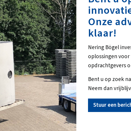
innovati
Onze adv
klaar!
Nering Bögel inve
oplossingen voo
opdrachtgevers o
Bent u op zoek na
Neem dan vrijblijv
Stuur een beric