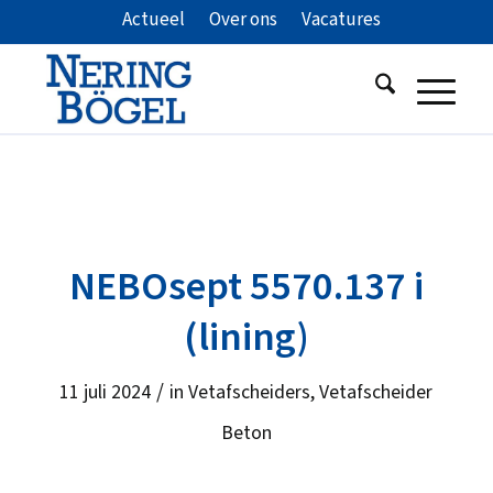
Actueel
Over ons
Vacatures
NEBOsept 5570.137 i
(lining)
/
11 juli 2024
in
Vetafscheiders
,
Vetafscheider
Beton