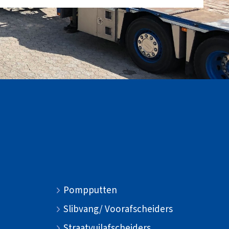
Pompputten
Slibvang/ Voorafscheiders
Straatvuilafscheiders