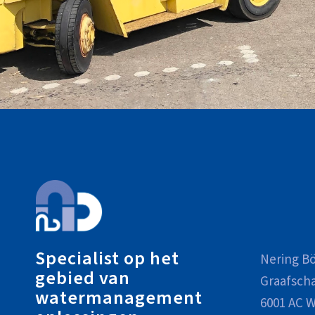
Specialist op het
Nering Bö
gebied van
Graafsch
watermanagement
6001 AC W