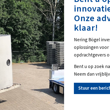
innovati
Onze adv
klaar!
Nering Bögel inve
oplossingen voo
opdrachtgevers o
Bent u op zoek na
Neem dan vrijblijv
Stuur een beric