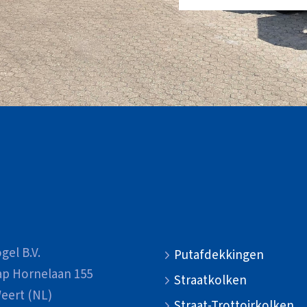
gel B.V.
Putafdekkingen
ap Hornelaan 155
Straatkolken
eert (NL)
Straat-Trottoirkolken