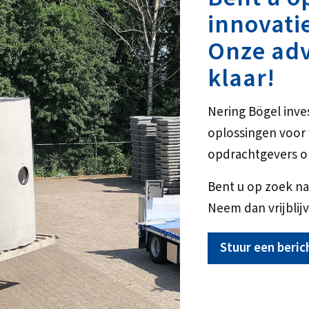
innovati
Onze adv
klaar!
Nering Bögel inve
oplossingen voo
opdrachtgevers o
Bent u op zoek na
Neem dan vrijblijv
Stuur een beric