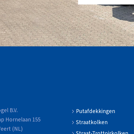
gel B.V.
Putafdekkingen
ap Hornelaan 155
Straatkolken
eert (NL)
Straat-Trottoirkolken