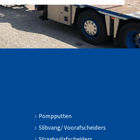
Pompputten
Slibvang/ Voorafscheiders
Straatvuilafscheiders