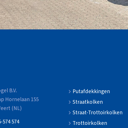
gel B.V.
Putafdekkingen
ap Hornelaan 155
Straatkolken
eert (NL)
Straat-Trottoirkolken
5-574 574
Trottoirkolken