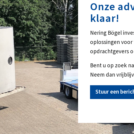
Onze adv
klaar!
Nering Bögel inve
oplossingen voo
opdrachtgevers o
Bent u op zoek na
Neem dan vrijblijv
Stuur een beric