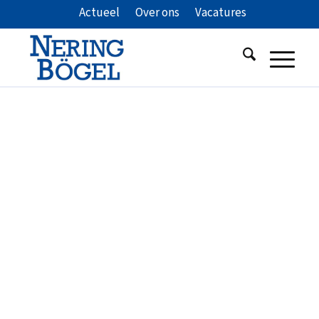
Actueel
Over ons
Vacatures
Vetafscheider
integraal Kunststof