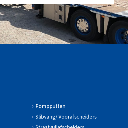
Pompputten
Slibvang/ Voorafscheiders
Straatvuilafscheiders