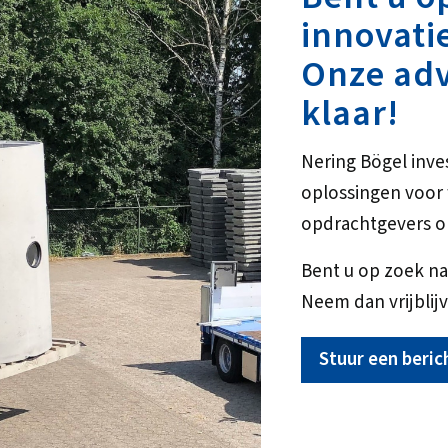
innovati
Onze adv
klaar!
Nering Bögel inve
oplossingen voo
opdrachtgevers o
Bent u op zoek na
Neem dan vrijblijv
Stuur een beric