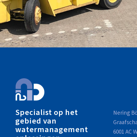
Specialist op het
Nering Bö
gebied van
Graafsch
watermanagement
6001 AC W