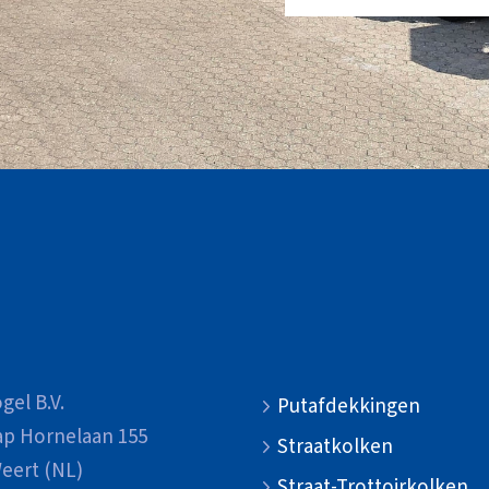
gel B.V.
Putafdekkingen
ap Hornelaan 155
Straatkolken
eert (NL)
Straat-Trottoirkolken