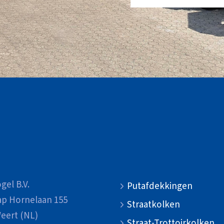
gel B.V.
Putafdekkingen
ap Hornelaan 155
Straatkolken
eert (NL)
Straat-Trottoirkolken