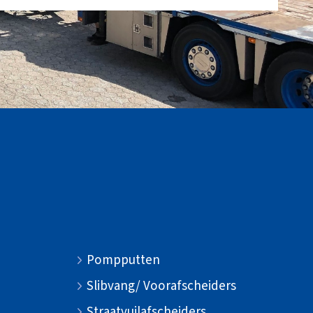
Pompputten
Slibvang/ Voorafscheiders
Straatvuilafscheiders