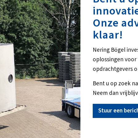
innovati
Onze adv
klaar!
Nering Bögel inve
oplossingen voo
opdrachtgevers o
Bent u op zoek na
Neem dan vrijblijv
Stuur een beric