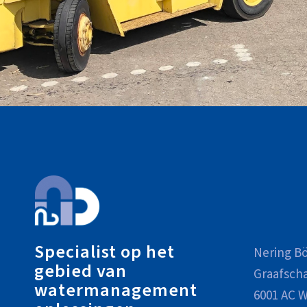
Specialist op het
Nering Bö
gebied van
Graafsch
watermanagement
6001 AC W